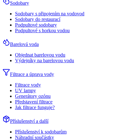
Sodobary
Sodobary s připojením na vodovod
Sodobary do restaurací
Podpultové sodobary
Podpultové s horkou vodou
Barelová voda
Objednat barelovou vodu
Výdejníky na barelovou vodu
Filtrace a úprava vody
Filtrace vody
UV lampy
Generátory ozónu
Představení filtrace
Jak filtrace funguje?
Příslušenství a další
Příslušenství k sodobarům
Náhradní součástky