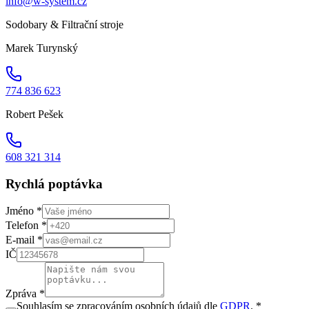
info@w-system.cz
Sodobary & Filtrační stroje
Marek Turynský
774 836 623
Robert Pešek
608 321 314
Rychlá poptávka
Jméno *
Telefon *
E-mail *
IČ
Zpráva *
Souhlasím se zpracováním osobních údajů dle
GDPR
. *