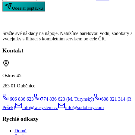
Odeslat poptávku
Sražte své náklady na nápoje. Nabízíme barelovou vodu, sodobary a
výdejníky s filtrací s kompletním servisem po celé ČR.
Kontakt
Ostrov 45
263 01 Ouběnice
606 836 623
774 836 623
(M. Turynský)
608 321 314
(R.
Pešek)
info@w-system.cz
info@sodobary.com
Rychlé odkazy
Domů