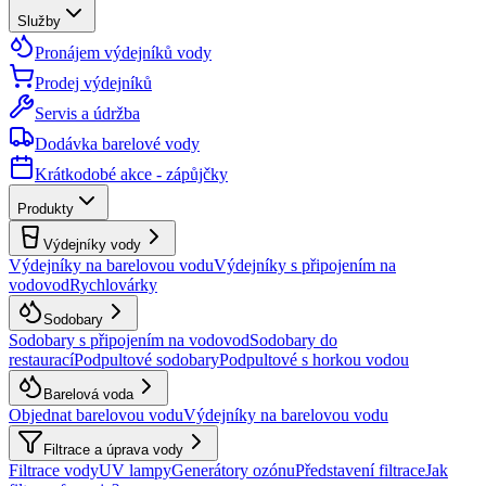
Služby
Pronájem výdejníků vody
Prodej výdejníků
Servis a údržba
Dodávka barelové vody
Krátkodobé akce - zápůjčky
Produkty
Výdejníky vody
Výdejníky na barelovou vodu
Výdejníky s připojením na
vodovod
Rychlovárky
Sodobary
Sodobary s připojením na vodovod
Sodobary do
restaurací
Podpultové sodobary
Podpultové s horkou vodou
Barelová voda
Objednat barelovou vodu
Výdejníky na barelovou vodu
Filtrace a úprava vody
Filtrace vody
UV lampy
Generátory ozónu
Představení filtrace
Jak