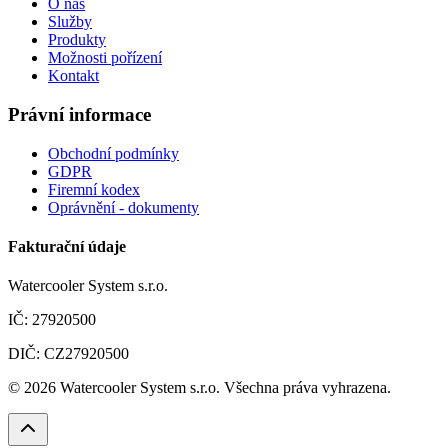
O nás
Služby
Produkty
Možnosti pořízení
Kontakt
Právní informace
Obchodní podmínky
GDPR
Firemní kodex
Oprávnění - dokumenty
Fakturační údaje
Watercooler System s.r.o.
IČ: 27920500
DIČ: CZ27920500
©
2026
Watercooler System s.r.o. Všechna práva vyhrazena.