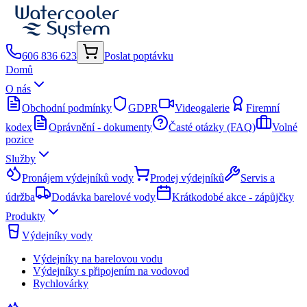
606 836 623
Poslat poptávku
Domů
O nás
Obchodní podmínky
GDPR
Videogalerie
Firemní
kodex
Oprávnění - dokumenty
Časté otázky (FAQ)
Volné
pozice
Služby
Pronájem výdejníků vody
Prodej výdejníků
Servis a
údržba
Dodávka barelové vody
Krátkodobé akce - zápůjčky
Produkty
Výdejníky vody
Výdejníky na barelovou vodu
Výdejníky s připojením na vodovod
Rychlovárky