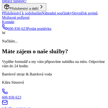
filtrace funguje?
Příslušenství a další
Příslušenství k sodobarům
Náhradní součástky
Slovníček pojmů
Možnosti pořízení
Kontakt
606 836 623
Poslat poptávku
W
Načítám...
Máte zájem o naše služby?
Vyplňte formulář a my vám připravíme nabídku na míru. Odpovíme
vám do 24 hodin.
Barelové stroje & Barelová voda
Klára Süssová
606 836 623