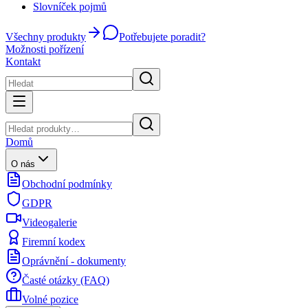
Slovníček pojmů
Všechny produkty
Potřebujete poradit?
Možnosti pořízení
Kontakt
Domů
O nás
Obchodní podmínky
GDPR
Videogalerie
Firemní kodex
Oprávnění - dokumenty
Časté otázky (FAQ)
Volné pozice